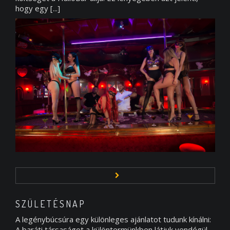
hogy egy [...]
SZÜLETÉSNAP
A legénybúcsúra egy különleges ajánlatot tudunk kínálni:
A baráti társaságot a különtermünkben látjuk vendégül,