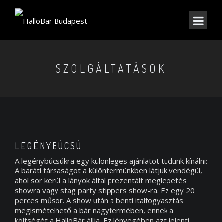
SZOLGÁLTATÁSOK
LEGÉNYBÚCSÚ
A legénybúcsúkra egy különleges ajánlatot tudunk kínálni:
A baráti társaságot a különtermünkben látjuk vendégül,
ahol sor kerül a lányok által prezentált meglepetés
showra vagy stag party stippers show-ra. Ez egy 20
perces műsor. A show után a benti italfogyasztás
megismételhető a bár nagytermében, ennek a
költségét a HalloBár állja. Ez lényegében azt jelenti,